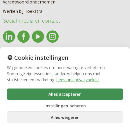
Verantwoord ondernemen
Werken bij Hoekstra
Nieuwbouw
Social media en contact
Huren
info@makelaardijhoekstra.nl
🍪 Cookie instellingen
Bedrijfsmakelaardij
Alle contactgegevens
Wij gebruiken cookies om uw ervaring te verbeteren.
Bekijk de laatste nieuwsbrief van Makelaardij Hoekstra
Sommige zijn essentieel, anderen helpen ons met
Vastgoedbeheer
statistieken en marketing.
Lees ons privacybeleid
.
Inschrijven nieuwsbrief Makelaardij Hoekstra
Alles accepteren
VvE beheer
Instellingen beheren
Alles weigeren
Zorgwoningen