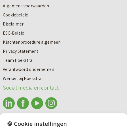
Algemene voorwaarden
Cookiebeleid
Disclaimer
ESG-Beleid
Klachtenprocedure algemeen
Privacy Statement
Team Hoekstra
Makelaardij
Verantwoord ondernemen
Werken bij Hoekstra
Nieuwbouw
Social media en contact
Huren
info@makelaardijhoekstra.nl
🍪 Cookie instellingen
Bedrijfsmakelaardij