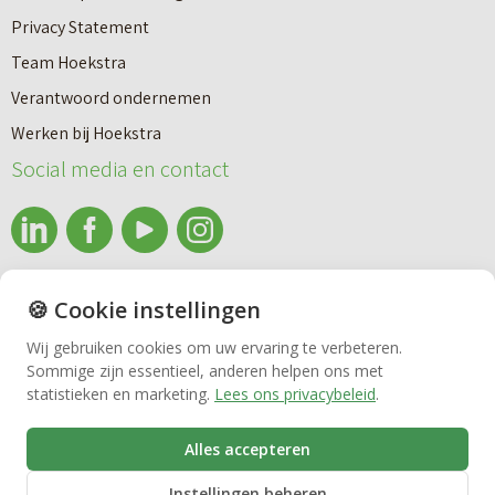
Privacy Statement
Team Hoekstra
Makelaardij
Verantwoord ondernemen
Werken bij Hoekstra
Nieuwbouw
Social media en contact
Huren
info@makelaardijhoekstra.nl
🍪 Cookie instellingen
Bedrijfsmakelaardij
Alle contactgegevens
Wij gebruiken cookies om uw ervaring te verbeteren.
Bekijk de laatste nieuwsbrief van Makelaardij Hoekstra
Sommige zijn essentieel, anderen helpen ons met
Vastgoedbeheer
statistieken en marketing.
Lees ons privacybeleid
.
Inschrijven nieuwsbrief Makelaardij Hoekstra
Alles accepteren
VvE beheer
Instellingen beheren