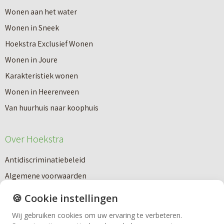
Wonen aan het water
Wonen in Sneek
Hoekstra Exclusief Wonen
Wonen in Joure
Karakteristiek wonen
Wonen in Heerenveen
Makelaardij
Van huurhuis naar koophuis
Nieuwbouw
Over Hoekstra
Antidiscriminatiebeleid
Huren
Algemene voorwaarden
Cookiebeleid
🍪 Cookie instellingen
Bedrijfsmakelaardij
Disclaimer
Wij gebruiken cookies om uw ervaring te verbeteren.
ESG-Beleid