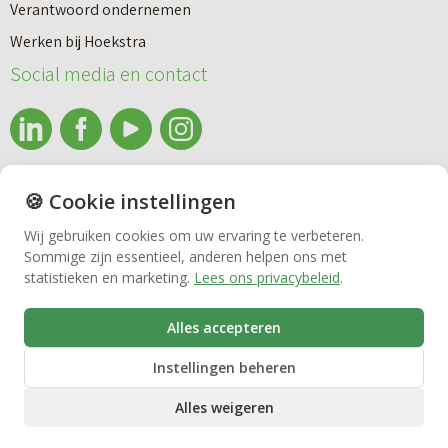
Verantwoord ondernemen
Werken bij Hoekstra
Nieuwbouw
Social media en contact
Huren
info@makelaardijhoekstra.nl
🍪 Cookie instellingen
Bedrijfsmakelaardij
Alle contactgegevens
Wij gebruiken cookies om uw ervaring te verbeteren.
Bekijk de laatste nieuwsbrief van Makelaardij Hoekstra
Sommige zijn essentieel, anderen helpen ons met
Vastgoedbeheer
statistieken en marketing.
Lees ons privacybeleid
.
Inschrijven nieuwsbrief Makelaardij Hoekstra
Alles accepteren
VvE beheer
Instellingen beheren
Alles weigeren
Zorgwoningen