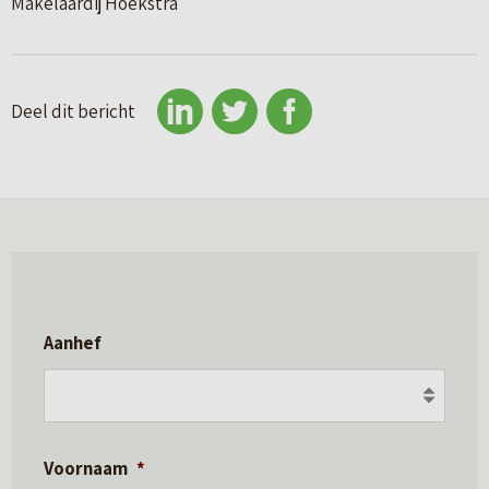
Makelaardij Hoekstra
Deel dit bericht
Aanhef
Voornaam
*