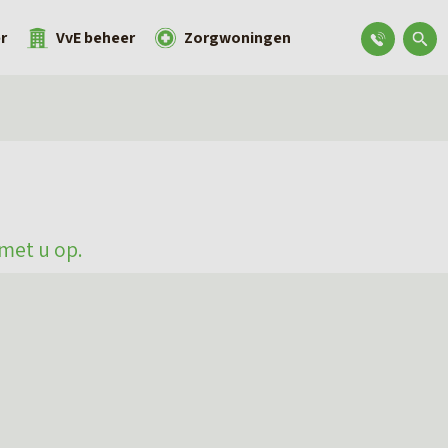
r
VvE beheer
Zorgwoningen
met u op.