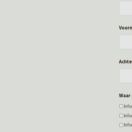
Voor
Acht
Waar 
Inf
Inf
Inf