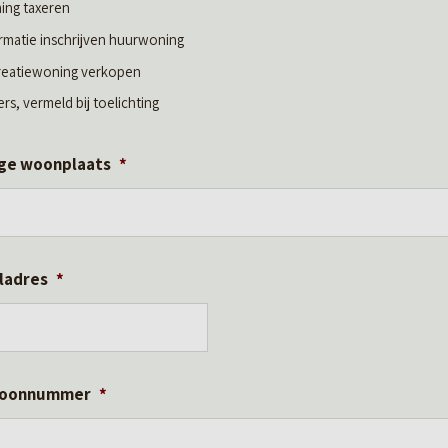
ing taxeren
rmatie inschrijven huurwoning
reatiewoning verkopen
rs, vermeld bij toelichting
ge woonplaats
*
ladres
*
foonnummer
*