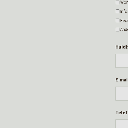
Won
Info
Rec
Ande
Huidi
E-mai
Tele