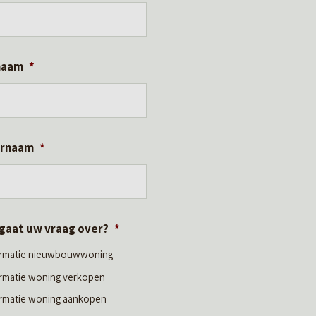
naam
*
ernaam
*
gaat uw vraag over?
*
ormatie nieuwbouwwoning
ormatie woning verkopen
ormatie woning aankopen