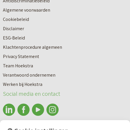
Antidiscriminatiebeleid
Algemene voorwaarden
Cookiebeleid
Disclaimer
ESG-Beleid
Klachtenprocedure algemeen
Privacy Statement
Team Hoekstra
Makelaardij
Verantwoord ondernemen
Werken bij Hoekstra
Nieuwbouw
Social media en contact
Huren
info@makelaardijhoekstra.nl