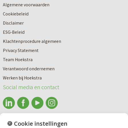
Algemene voorwaarden
Cookiebeleid
Disclaimer
ESG-Beleid
Klachtenprocedure algemeen
Privacy Statement
Team Hoekstra
Makelaardij
Verantwoord ondernemen
Werken bij Hoekstra
Nieuwbouw
Social media en contact
Huren
info@makelaardijhoekstra.nl
🍪 Cookie instellingen
Bedrijfsmakelaardij