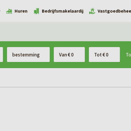
w
Huren
Bedrijfsmakelaardij
Vastgoedbehee
To