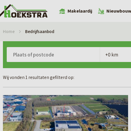
Makelaardij
Nieuwbou
Home
Bedrijfsaanbod
Wij vonden 1 resultaten gefilterd op:
B
e
k
i