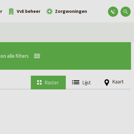
r
VvE beheer
Zorgwoningen
on alle filters
Kaart
Raster
Lijst