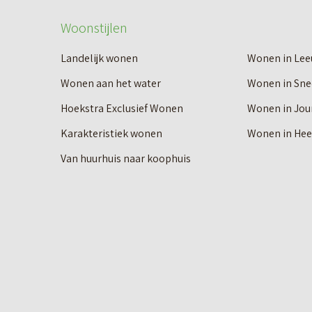
n
Woonstijlen
a
v
Landelijk wonen
Wonen in Le
a
Wonen aan het water
Wonen in Sne
n
Hoekstra Exclusief Wonen
Wonen in Jou
O
Karakteristiek wonen
Wonen in He
o
Van huurhuis naar koophuis
s
t
e
r
w
o
l