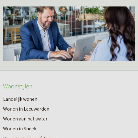
Hoekstra
Aankoopmakelaar
Friesland
Woonstijlen
Landelijk wonen
Wonen in Leeuwarden
Wonen aan het water
Wonen in Sneek