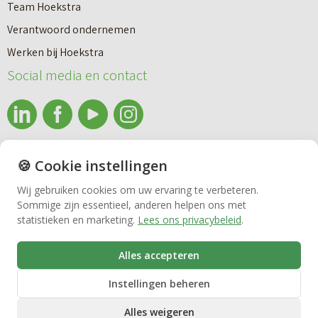
Team Hoekstra
Makelaardij
Verantwoord ondernemen
Werken bij Hoekstra
Nieuwbouw
Social media en contact
Huren
info@makelaardijhoekstra.nl
🍪 Cookie instellingen
Bedrijfsmakelaardij
Alle contactgegevens
Wij gebruiken cookies om uw ervaring te verbeteren.
Bekijk de laatste nieuwsbrief van Makelaardij Hoekstra
Sommige zijn essentieel, anderen helpen ons met
Vastgoedbeheer
statistieken en marketing.
Lees ons privacybeleid
.
Inschrijven nieuwsbrief Makelaardij Hoekstra
Alles accepteren
VvE beheer
Instellingen beheren
Alles weigeren