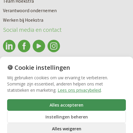
Team Hoekstra
Makelaardij
Verantwoord ondernemen
Werken bij Hoekstra
Nieuwbouw
Social media en contact
Huren
info@makelaardijhoekstra.nl
🍪 Cookie instellingen
Bedrijfsmakelaardij
Alle contactgegevens
Wij gebruiken cookies om uw ervaring te verbeteren.
Bekijk de laatste nieuwsbrief van Makelaardij Hoekstra
Sommige zijn essentieel, anderen helpen ons met
Vastgoedbeheer
statistieken en marketing.
Lees ons privacybeleid
.
Inschrijven nieuwsbrief Makelaardij Hoekstra
Alles accepteren
VvE beheer
Instellingen beheren
Alles weigeren
Zorgwoningen