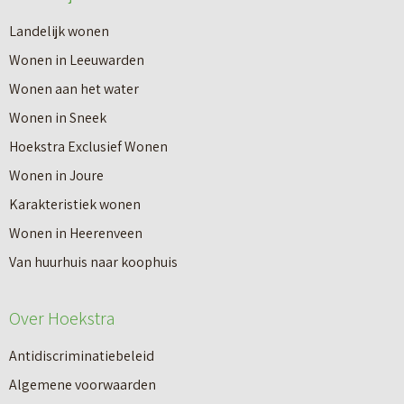
n
i
H
Landelijk wonen
j
e
Wonen in Leeuwarden
n
e
Wonen aan het water
S
r
Wonen in Sneek
c
e
Hoekstra Exclusief Wonen
h
n
Wonen in Joure
u
v
Karakteristiek wonen
u
e
Wonen in Heerenveen
r
e
Van huurhuis naar koophuis
w
n
o
Over Hoekstra
–
n
Z
i
Antidiscriminatiebeleid
w
n
Algemene voorwaarden