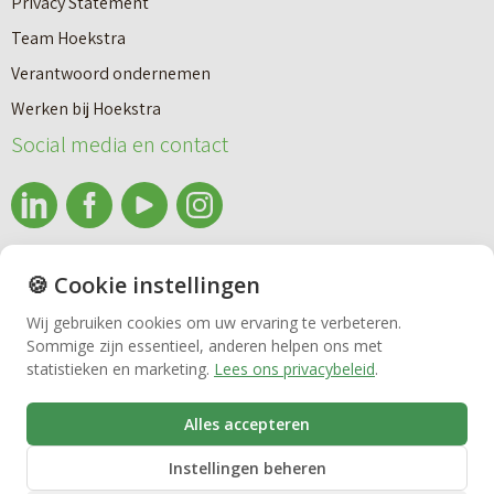
Privacy Statement
Team Hoekstra
Makelaardij
Verantwoord ondernemen
Werken bij Hoekstra
Nieuwbouw
Social media en contact
Huren
info@makelaardijhoekstra.nl
🍪 Cookie instellingen
Bedrijfsmakelaardij
Alle contactgegevens
Wij gebruiken cookies om uw ervaring te verbeteren.
Bekijk de laatste nieuwsbrief van Makelaardij Hoekstra
Sommige zijn essentieel, anderen helpen ons met
Vastgoedbeheer
statistieken en marketing.
Lees ons privacybeleid
.
Inschrijven nieuwsbrief Makelaardij Hoekstra
Alles accepteren
VvE beheer
Instellingen beheren