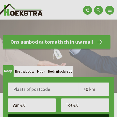
Ons aanbod automatisch in uw mail
Koop
Nieuwbouw
Huur
Bedrijfsobject
K
o
o
p