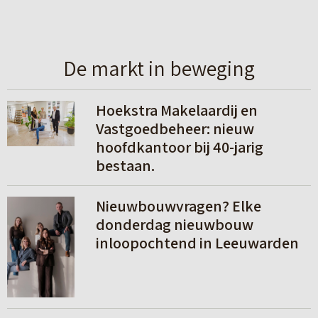
De markt in beweging
L
Hoekstra Makelaardij en
e
Vastgoedbeheer: nieuw
hoofdkantoor bij 40-jarig
e
bestaan.
s
m
L
Nieuwbouwvragen? Elke
e
e
donderdag nieuwbouw
e
inloopochtend in Leeuwarden
e
r
s
m
e