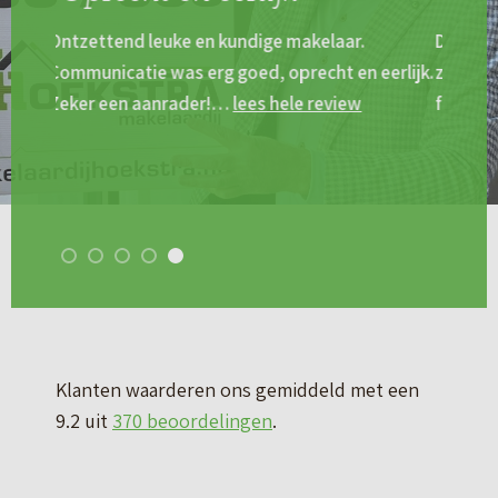
De makelaar was gedreven , en heeft kennis van
erlijk.
zaken, maar vooral gevoel voor het menselijke
factor. Willem dank je wel….
lees hele review
Klanten waarderen ons gemiddeld met een
9.2 uit
370 beoordelingen
.