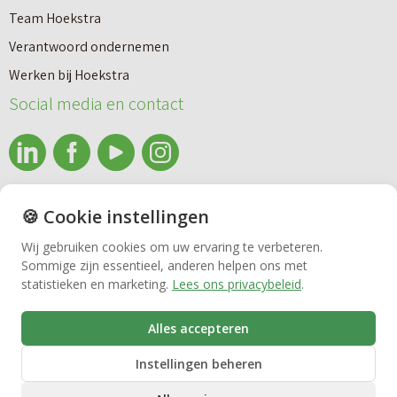
Team Hoekstra
Makelaardij
Verantwoord ondernemen
Werken bij Hoekstra
Nieuwbouw
Social media en contact
Huren
info@makelaardijhoekstra.nl
🍪 Cookie instellingen
Bedrijfsmakelaardij
Alle contactgegevens
Wij gebruiken cookies om uw ervaring te verbeteren.
Bekijk de laatste nieuwsbrief van Makelaardij Hoekstra
Sommige zijn essentieel, anderen helpen ons met
Vastgoedbeheer
statistieken en marketing.
Lees ons privacybeleid
.
Inschrijven nieuwsbrief Makelaardij Hoekstra
Alles accepteren
VvE beheer
Instellingen beheren