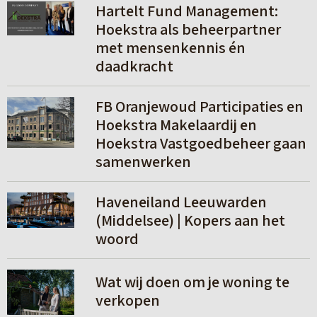
L
Hartelt Fund Management:
e
e
Hoekstra als beheerpartner
r
met mensenkennis én
e
daadkracht
s
m
L
FB Oranjewoud Participaties en
e
e
Hoekstra Makelaardij en
e
Hoekstra Vastgoedbeheer gaan
e
samenwerken
r
s
m
L
Haveneiland Leeuwarden
e
e
(Middelsee) | Kopers aan het
e
woord
e
r
s
L
Wat wij doen om je woning te
m
e
verkopen
e
e