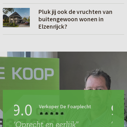
e
L
s
Pluk jij ook de vruchten van
r
e
m
buitengewoon wonen in
Elzenrijck?
e
e
s
e
m
r
e
e
r
9.3
Verkoper Sleutelbloem
“Gedreven makelaar”